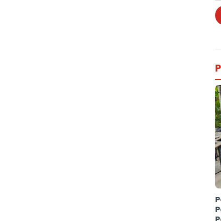
P
P
P
P