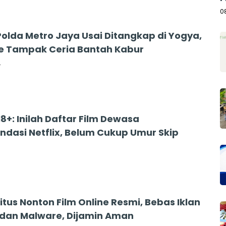
A
0
 Polda Metro Jaya Usai Ditangkap di Yogya,
e Tampak Ceria Bantah Kabur
4
8+: Inilah Daftar Film Dewasa
dasi Netflix, Belum Cukup Umur Skip
4
itus Nonton Film Online Resmi, Bebas Iklan
 dan Malware, Dijamin Aman