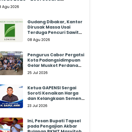
klamasi
8 Agu 2026
Gudang Dibakar, Kantor
Dirusak Massa Usai
Terduga Pencuri Sawit
Tewas: Manajemen
08 Agu 2026
Sibulan Estate Bungkam
Pengurus Cabor Pergatsi
Kota Padangsidimpuan
Gelar Muskot Perdana
2026 - 2030
25 Jul 2026
Ketua GAPENSI Sergai
Soroti Kenaikan Harga
dan Kelangkaan Semen,
Minta Pemerintah
23 Jul 2026
Segera Bertindak
Ini, Pesan Bupati Tapsel
pada Pengajian Akbar
Bulanan BKMT Masyitoh