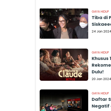
GAYA HIDUP
Tiba di
Siskaee
24 Jan 202
GAYA HIDUP
Khusus 1
Rekomen
Dulu!
20 Jan 202
GAYA HIDUP
Daftar S
Negatif