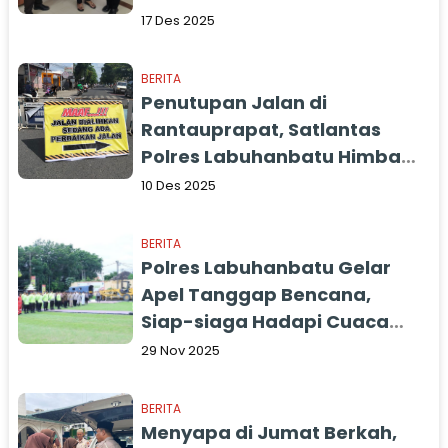
dalam Memberikan
17 Des 2025
Pelayanan Prima
BERITA
Penutupan Jalan di
Rantauprapat, Satlantas
Polres Labuhanbatu Himbau
Masyarakat Lalui Jalur
10 Des 2025
Alternatif
BERITA
Polres Labuhanbatu Gelar
Apel Tanggap Bencana,
Siap-siaga Hadapi Cuaca
Ekstrem
29 Nov 2025
BERITA
Menyapa di Jumat Berkah,