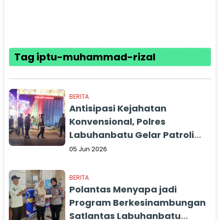
Tag iptu-muhammad-rizal
BERITA
Antisipasi Kejahatan
Konvensional, Polres
Labuhanbatu Gelar Patroli
KRYD
05 Jun 2026
BERITA
Polantas Menyapa jadi
Program Berkesinambungan
Satlantas Labuhanbatu