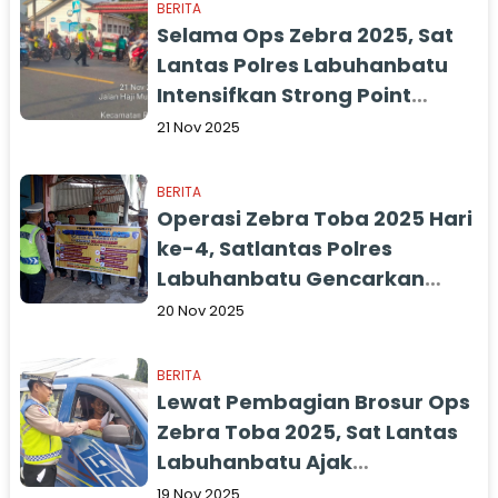
BERITA
Selama Ops Zebra 2025, Sat
Lantas Polres Labuhanbatu
Intensifkan Strong Point
Wujudkan
21 Nov 2025
Kamseltibcarlantasr
BERITA
Operasi Zebra Toba 2025 Hari
ke-4, Satlantas Polres
Labuhanbatu Gencarkan
Penyuluhan Tertib
20 Nov 2025
Berlalulintas melalui Public
Address
BERITA
Lewat Pembagian Brosur Ops
Zebra Toba 2025, Sat Lantas
Labuhanbatu Ajak
Pengendara Tertib
19 Nov 2025