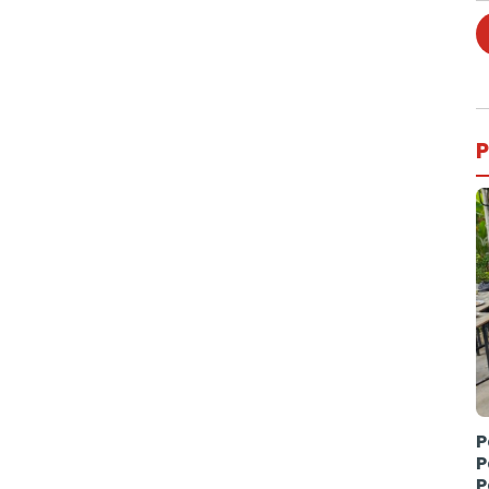
P
P
P
P