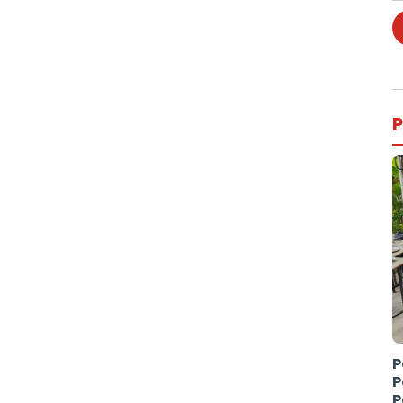
P
P
P
P