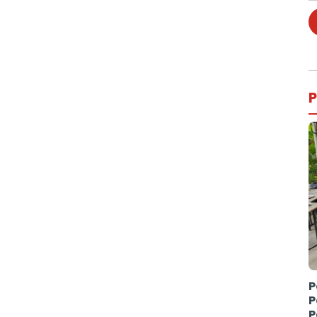
P
P
P
P