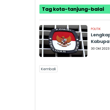
Tag kota-tanjung-balai
POLITIK
Lengkap
Kabupat
30 Okt 2023
Kembali