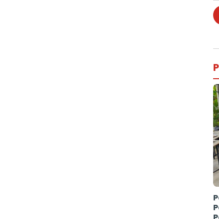
P
P
P
P