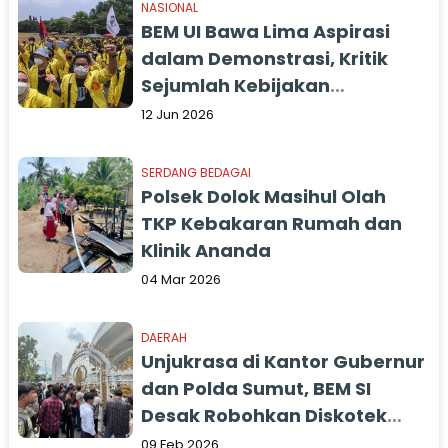
NASIONAL
BEM UI Bawa Lima Aspirasi
dalam Demonstrasi, Kritik
Sejumlah Kebijakan
Pemerintah
12 Jun 2026
SERDANG BEDAGAI
Polsek Dolok Masihul Olah
TKP Kebakaran Rumah dan
Klinik Ananda
04 Mar 2026
DAERAH
Unjukrasa di Kantor Gubernur
dan Polda Sumut, BEM SI
Desak Robohkan Diskotek
Blue Night
09 Feb 2026