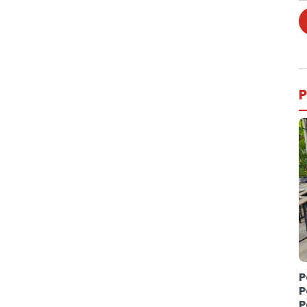
P
P
P
P