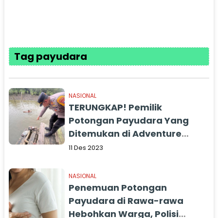
Tag payudara
NASIONAL
TERUNGKAP! Pemilik
Potongan Payudara Yang
Ditemukan di Adventure
Land, Bukan Korban Mutilasi,
11 Des 2023
Tapi...
NASIONAL
Penemuan Potongan
Payudara di Rawa-rawa
Hebohkan Warga, Polisi