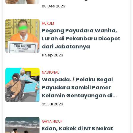
Turun Lakukan Penyelidikan
08 Des 2023
HUKUM
Pegang Payudara Wanita,
Lurah di Pekanbaru Dicopot
dari Jabatannya
11 Sep 2023
NASIONAL
Waspada..! Pelaku Begal
Payudara Sambil Pamer
Kelamin Gentayangan di
Probolinggo
25 Jul 2023
GAYA HIDUP
Edan, Kakek di NTB Nekat