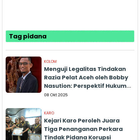
Tag pidana
KOLOM
Menguji Legalitas Tindakan
Razia Pelat Aceh oleh Bobby
Nasution: Perspektif Hukum
Pidana
08 Okt 2025
KARO
Kejari Karo Peroleh Juara
Tiga Penanganan Perkara
Tindak Pidana Korupsi