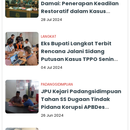
Damai: Penerapan Keadilan
Restoratif dalam Kasus
Pidana
28 Jul 2024
LANGKAT
Eks Bupati Langkat Terbit
Rencana Jalani Sidang
Putusan Kasus TPPO Senin
Depan
04 Jul 2024
PADANGSIDIMPUAN
JPU Kejari Padangsidimpuan
Tahan SS Dugaan Tindak
Pidana Korupsi APBDes
Batang Bahal TA 2021-2022
26 Jun 2024