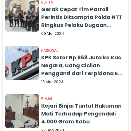
BERITA
Gerak Cepat Tim Patroli
Perintis Ditsampta Polda NTT
Ringkus Pelaku Dugaan
Pencurian
09 Mei 2024
NASIONAL
KPK Setor Rp 958 Juta ke Kas
Negara, Uang Cicilan
Pengganti dari Terpidana Eks
Walkot Banjar Herman
18 Mar 2024
Sutrisno
BINJAI
Kejari Binjai Tuntut Hukuman
Mati Terhadap Pengendali
4.000 Gram Sabu
27 Des 2023