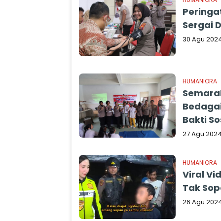
Peringat
Sergai 
30 Agu 202
HUMANIORA
Semarak
Bedagai
Bakti So
27 Agu 202
HUMANIORA
Viral V
Tak Sopa
26 Agu 202