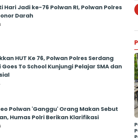
i Hari Jadi ke-76 Polwan RI, Polwan Polres
Donor Darah
4
P
kan HUT Ke 76, Polwan Polres Serdang
 Goes To School Kunjungi Pelajar SMA dan
sial
4
ideo Polwan 'Ganggu' Orang Makan Sebut
n, Humas Polri Berikan Klarifikasi
P
4
P
P