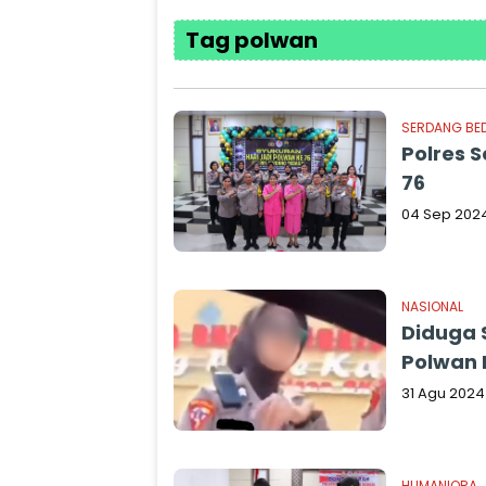
Tag polwan
SERDANG BE
Polres 
76
04 Sep 202
NASIONAL
Diduga 
Polwan 
31 Agu 2024
HUMANIORA