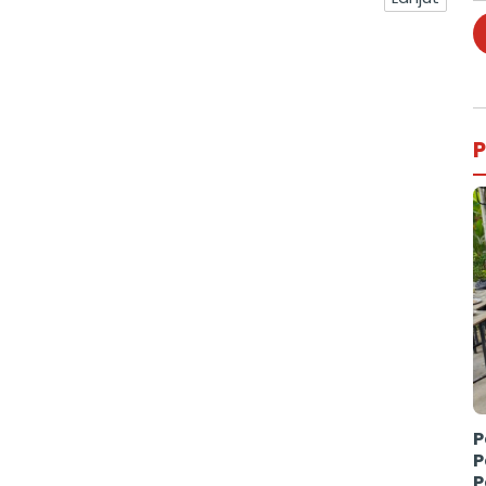
P
P
P
P