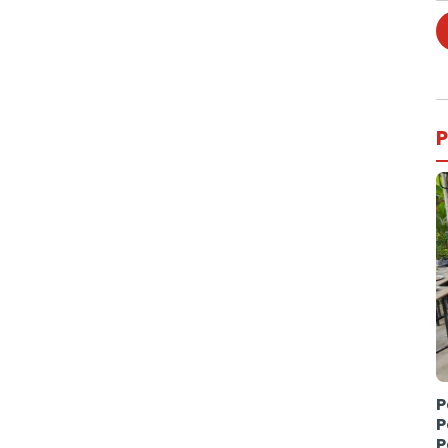
P
P
P
P