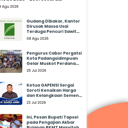
klamasi
8 Agu 2026
Gudang Dibakar, Kantor
Dirusak Massa Usai
Terduga Pencuri Sawit
Tewas: Manajemen
08 Agu 2026
Sibulan Estate Bungkam
Pengurus Cabor Pergatsi
Kota Padangsidimpuan
Gelar Muskot Perdana
2026 - 2030
25 Jul 2026
Ketua GAPENSI Sergai
Soroti Kenaikan Harga
dan Kelangkaan Semen,
Minta Pemerintah
23 Jul 2026
Segera Bertindak
Ini, Pesan Bupati Tapsel
pada Pengajian Akbar
Bulanan BKMT Masyitoh