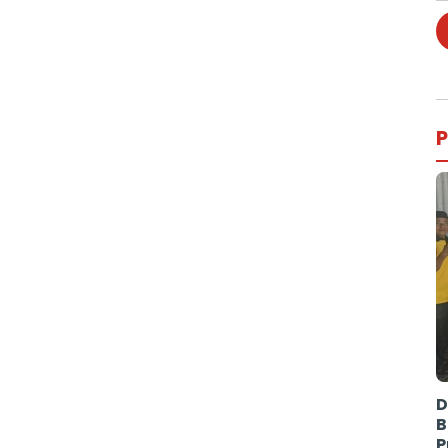
P
D
B
P