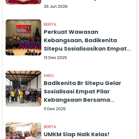
Kesehatan kepada BRI Kanca
26 Jun 2026
Panyabungan
BERITA
Perkuat Wawasan
Kebangsaan, Badikenita
Sitepu Sosialisasikan Empat
Pilar Kebangsaan Bersama
13 Des 2025
Masyarakat Tanjung Morawa
KARO
Badikenita Br Sitepu Gelar
Sosialisasi Empat Pilar
Kebangsaan Bersama
Perwakilan Kelompok Tani
11 Des 2025
Kabupaten Karo
BERITA
UMKM Siap Naik Kelas!