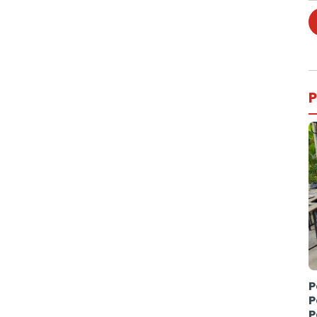
P
P
P
P