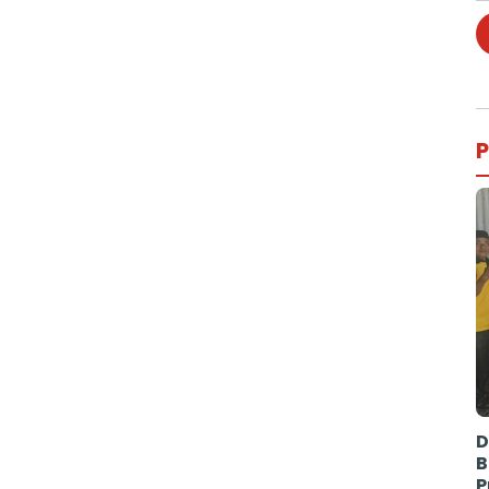
P
D
B
P