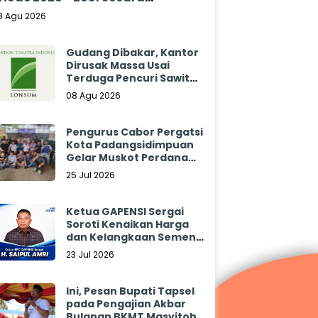
klamasi
8 Agu 2026
Gudang Dibakar, Kantor
Dirusak Massa Usai
Terduga Pencuri Sawit
Tewas: Manajemen
08 Agu 2026
Sibulan Estate Bungkam
Pengurus Cabor Pergatsi
Kota Padangsidimpuan
Gelar Muskot Perdana
2026 - 2030
25 Jul 2026
Ketua GAPENSI Sergai
Soroti Kenaikan Harga
dan Kelangkaan Semen,
Minta Pemerintah
23 Jul 2026
Segera Bertindak
Ini, Pesan Bupati Tapsel
pada Pengajian Akbar
Bulanan BKMT Masyitoh