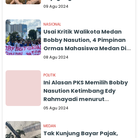
Senior dari KPK
09 Agu 2024
NASIONAL
Usai Kritik Walikota Medan
Bobby Nasution, 4 Pimpinan
Ormas Mahasiswa Medan Di
OTT Polisi, Bentuk
08 Agu 2024
Pembungkaman ?
POLITIK
Ini Alasan PKS Memilih Bobby
Nasution Ketimbang Edy
Rahmayadi menurut
Pengamat Politik
05 Agu 2024
MEDAN
Tak Kunjung Bayar Pajak,