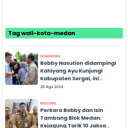
Tag wali-kota-medan
HUMANIORA
Bobby Nasution didampingi
Kahiyang Ayu Kunjungi
Kabupaten Sergai, ini
Kegiatannya
25 Agu 2024
NASIONAL
Perkara Bobby dan Izin
Tambang Blok Medan:
Kejagung Tarik 10 Jaksa