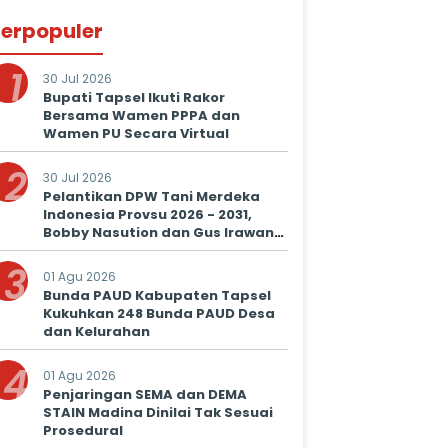
erpopuler
1
30 Jul 2026
Bupati Tapsel Ikuti Rakor
Bersama Wamen PPPA dan
Wamen PU Secara Virtual
2
30 Jul 2026
Pelantikan DPW Tani Merdeka
Indonesia Provsu 2026 - 2031,
Bobby Nasution dan Gus Irawan
Serukan Kolaborasi Wujudkan
3
Ketapang dan Kesejahteraan
01 Agu 2026
Petani
Bunda PAUD Kabupaten Tapsel
Kukuhkan 248 Bunda PAUD Desa
dan Kelurahan
4
01 Agu 2026
Penjaringan SEMA dan DEMA
STAIN Madina Dinilai Tak Sesuai
Prosedural