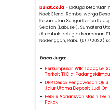
bulat.co.id
- Diduga ketahuan h
Naek Efendi Rambe, warga Des
Kecamatan Sungai Kanan Kabu
Selatan (Labusel), Sumatera Ut
ditembak petugas keamanan PT
Nadenggan, Rabu (6/7/2022) so
Baca Juga:
Perkumpulan WIB Tabagsel So
Terkait TKD di Padangsidimp
DPR Desak Pengawasan QRIS D
Jalur Utama Deposit Judi Onl
Febrie Adriansyah Masih Teri
Pokok