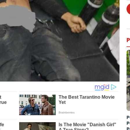
P
P
P
P