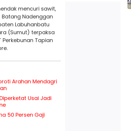
endak mencuri sawit,
a Batang Nadenggan
paten Labuhanbatu
ara (Sumut) terpaksa
 Perkebunan Tapian
re.
roti Arahan Mendagri
uan
iperketat Usai Jadi
ine
ma 50 Persen Gaji