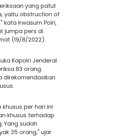
meriksaan yang patut
 yaitu obstruction of
" kata Irwasum Polri,
t jumpa pers di
umat (19/8/2022).
ka Kapolri Jenderal
riksa 83 orang.
a direkomendasikan
usus.
khusus per hari ini
aan khusus terhadap
g. Yang sudah
ak 35 orang," ujar