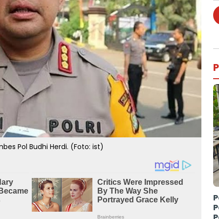
P
es Pol Budhi Herdi. (Foto: ist)
P
P
P