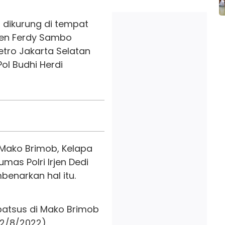
g dikurung di tempat
rjen Ferdy Sambo
tro Jakarta Selatan
ol Budhi Herdi
 Mako Brimob, Kelapa
mas Polri Irjen Dedi
benarkan hal itu.
patsus di Mako Brimob
22/8/2022).