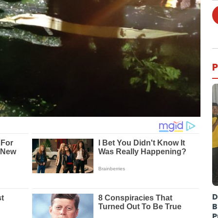
P
D
B
P