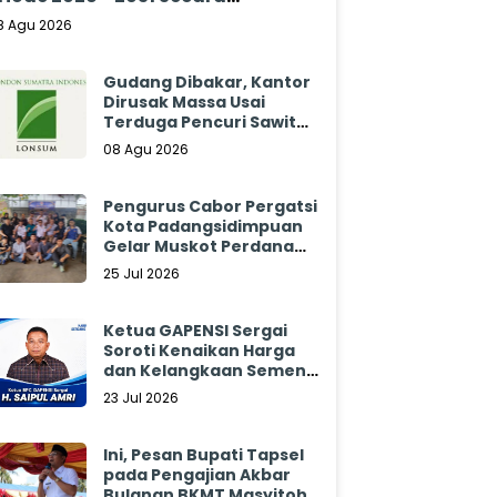
klamasi
8 Agu 2026
Gudang Dibakar, Kantor
Dirusak Massa Usai
Terduga Pencuri Sawit
Tewas: Manajemen
08 Agu 2026
Sibulan Estate Bungkam
Pengurus Cabor Pergatsi
Kota Padangsidimpuan
Gelar Muskot Perdana
2026 - 2030
25 Jul 2026
Ketua GAPENSI Sergai
Soroti Kenaikan Harga
dan Kelangkaan Semen,
Minta Pemerintah
23 Jul 2026
Segera Bertindak
Ini, Pesan Bupati Tapsel
pada Pengajian Akbar
Bulanan BKMT Masyitoh