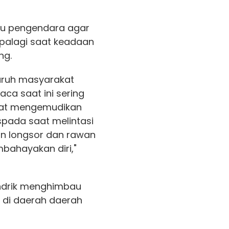
bau pengendara agar
 apalagi saat keadaan
ng.
uruh masyarakat
ca saat ini sering
saat mengemudikan
pada saat melintasi
n longsor dan rawan
bahayakan diri,"
endrik menghimbau
 di daerah daerah