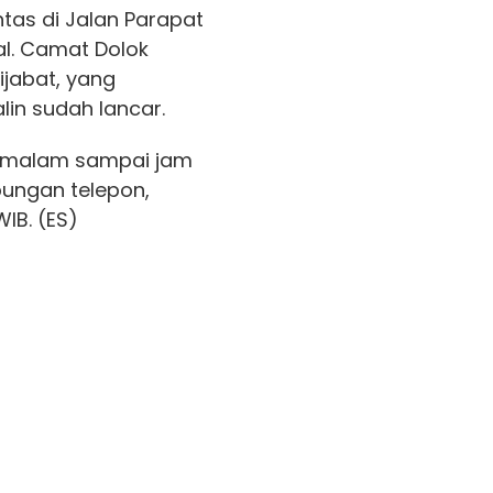
lintas di Jalan Parapat
al. Camat Dolok
jabat, yang
lin sudah lancar.
di malam sampai jam
bungan telepon,
IB. (ES)