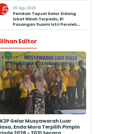
Prima untuk Masyarakat
5
05 Agu 2026
Pemkab Tapsel Gelar Sidang
Isbat Nikah Terpadu, 81
Pasangan Suami Istri Peroleh
Kepastian Hukum
ilihan Editor
K2P Gelar Musyawarah Luar
iasa, Enda Mora Terpilih Pimpin
riode 2026 - 2031 Secara