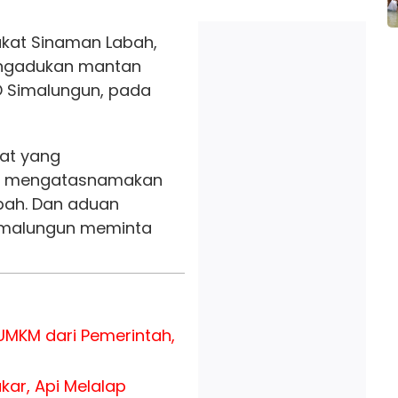
kat Sinaman Labah,
ngadukan mantan
D Simalungun, pada
rat yang
ga mengatasnamakan
bah. Dan aduan
Simalungun meminta
MKM dari Pemerintah,
kar, Api Melalap