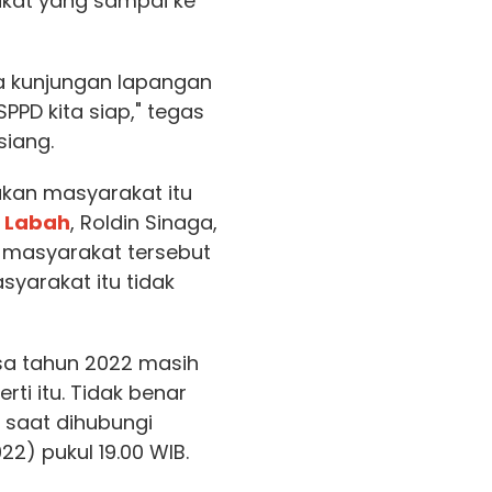
kat yang sampai ke
ta kunjungan lapangan
PPD kita siap," tegas
siang.
ukan masyarakat itu
 Labah
, Roldin Sinaga,
n masyarakat tersebut
yarakat itu tidak
sa tahun 2022 masih
rti itu. Tidak benar
, saat dihubungi
22) pukul 19.00 WIB.