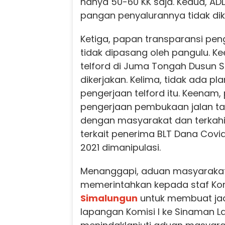
hanya 50-60 KK saja. Kedua, AD
pangan penyalurannya tidak di
Ketiga, papan transparansi pe
tidak dipasang oleh pangulu. K
telford di Juma Tongah Dusun Si
dikerjakan. Kelima, tidak ada p
pengerjaan telford itu. Keenam,
pengerjaan pembukaan jalan 
dengan masyarakat dan terkah
terkait penerima BLT Dana Covi
2021 dimanipulasi.
Menanggapi, aduan masyarakat i
memerintahkan kepada staf Kom
Simalungun
untuk membuat ja
lapangan Komisi I ke Sinaman 