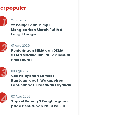
erpopuler
1
24 jam lalu
22 Pelajar dan Mimpi
Mengibarkan Merah Putih di
Langit Langsa
2
01 Agu 2026
Penjaringan SEMA dan DEMA
STAIN Madina Dinilai Tak Sesuai
Prosedural
3
03 Agu 2026
Cek Pelayanan Samsat
Rantauprapat, Wakapolres
Labuhanbatu Pastikan Layanan
Prima untuk Masyarakat
4
03 Agu 2026
Tapsel Borong 3 Penghargaan
pada Penutupan PRSU ke-50