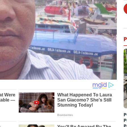
P
P
P
P