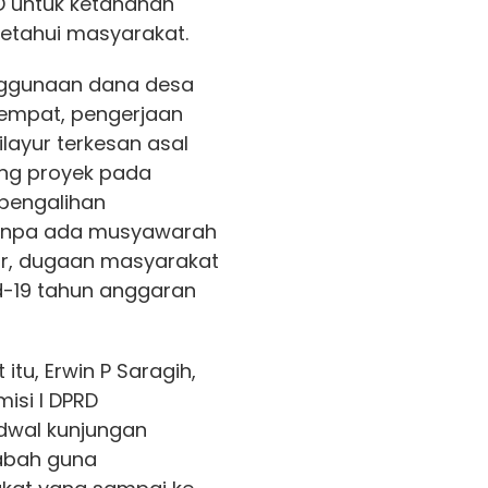
D untuk ketahanan
ketahui masyarakat.
nggunaan dana desa
eempat, pengerjaan
layur terkesan asal
lang proyek pada
 pengalihan
tanpa ada musyawarah
ir, dugaan masyarakat
d-19 tahun anggaran
tu, Erwin P Saragih,
isi I DPRD
dwal kunjungan
Labah guna