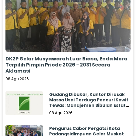
DK2P Gelar Musyawarah Luar Biasa, Enda Mora
Terpilih Pimpin Priode 2026 - 2031 Secara
Aklamasi
08 Agu 2026
Gudang Dibakar, Kantor Dirusak
Massa Usai Terduga Pencuri Sawit
Tewas: Manajemen Sibulan Estate
Bungkam
08 Agu 2026
Pengurus Cabor Pergatsi Kota
Padangsidimpuan Gelar Muskot