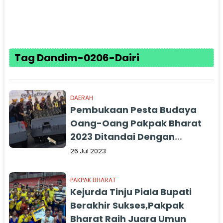
Tag Dandim-0206-Dairi
DAERAH
Pembukaan Pesta Budaya
Oang-Oang Pakpak Bharat
2023 Ditandai Dengan
Pemukulan Genderang
26 Jul 2023
PAKPAK BHARAT
Kejurda Tinju Piala Bupati
Berakhir Sukses,Pakpak
Bharat Raih Juara Umun