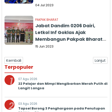
04 Jul 2023
PAKPAK BHARAT
Jabat Dandim 0206 Dairi,
Letkol Inf Goklas Ajak
Membangun Pakpak Bharat
yang Damai Bersahaja dan
15 Jun 2023
Berkarakter
Kembali
Lanjut
Terpopuler
1
07 Agu 2026
22 Pelajar dan Mimpi Mengibarkan Merah Putih di
Langit Langsa
2
03 Agu 2026
Tapsel Borong 3 Penghargaan pada Penutupan