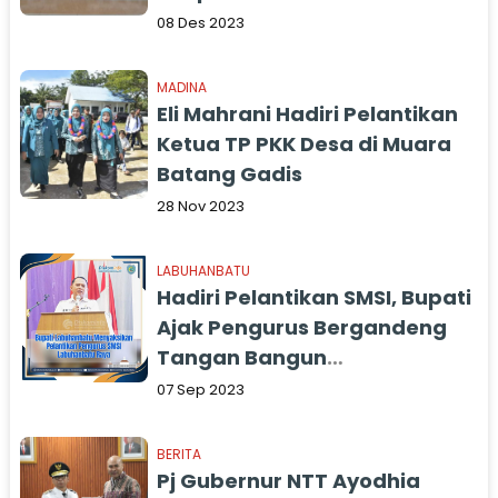
Lagi Pendukung Dan Tidak
08 Des 2023
Pendukung
MADINA
Eli Mahrani Hadiri Pelantikan
Ketua TP PKK Desa di Muara
Batang Gadis
28 Nov 2023
LABUHANBATU
Hadiri Pelantikan SMSI, Bupati
Ajak Pengurus Bergandeng
Tangan Bangun
Labuhanbatu Raya
07 Sep 2023
BERITA
Pj Gubernur NTT Ayodhia