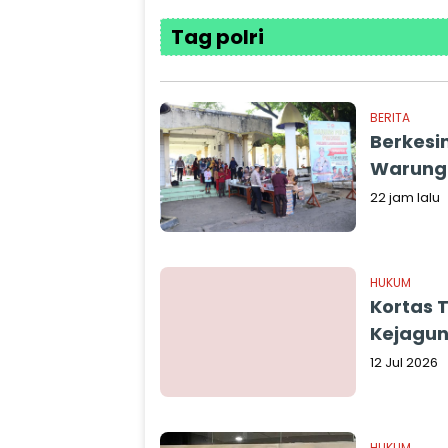
Tag polri
BERITA
Berkesi
Warung 
22 jam lalu
HUKUM
Kortas 
Kejagu
12 Jul 2026
HUKUM