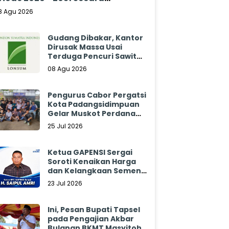
klamasi
8 Agu 2026
Gudang Dibakar, Kantor
Dirusak Massa Usai
Terduga Pencuri Sawit
Tewas: Manajemen
08 Agu 2026
Sibulan Estate Bungkam
Pengurus Cabor Pergatsi
Kota Padangsidimpuan
Gelar Muskot Perdana
2026 - 2030
25 Jul 2026
Ketua GAPENSI Sergai
Soroti Kenaikan Harga
dan Kelangkaan Semen,
Minta Pemerintah
23 Jul 2026
Segera Bertindak
Ini, Pesan Bupati Tapsel
pada Pengajian Akbar
Bulanan BKMT Masyitoh