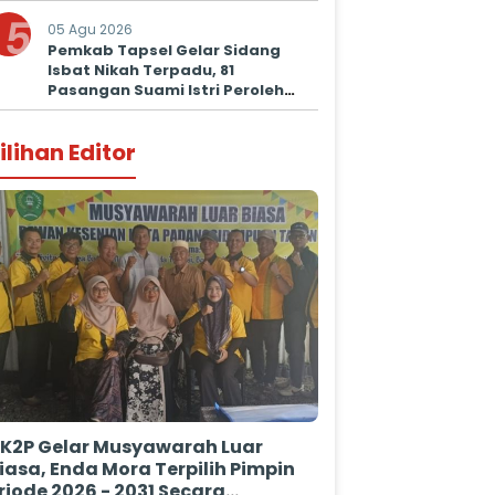
5
05 Agu 2026
Pemkab Tapsel Gelar Sidang
Isbat Nikah Terpadu, 81
Pasangan Suami Istri Peroleh
Kepastian Hukum
ilihan Editor
K2P Gelar Musyawarah Luar
iasa, Enda Mora Terpilih Pimpin
riode 2026 - 2031 Secara