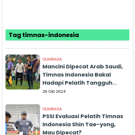
Tag timnas-indonesia
OLAHRAGA
Mancini Dipecat Arab Saudi,
Timnas Indonesia Bakal
Hadapi Pelatih Tangguh
yang Kalahkan Messi dan
26 Okt 2024
Argentina
OLAHRAGA
PSSI Evaluasi Pelatih Timnas
Indonesia Shin Tae-yong,
Mau Dipecat?