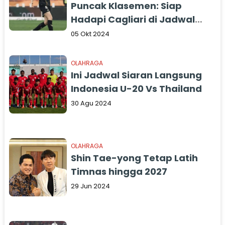
Puncak Klasemen: Siap
Hadapi Cagliari di Jadwal
Serie A Terbaru
05 Okt 2024
OLAHRAGA
Ini Jadwal Siaran Langsung
Indonesia U-20 Vs Thailand
30 Agu 2024
OLAHRAGA
Shin Tae-yong Tetap Latih
Timnas hingga 2027
29 Jun 2024