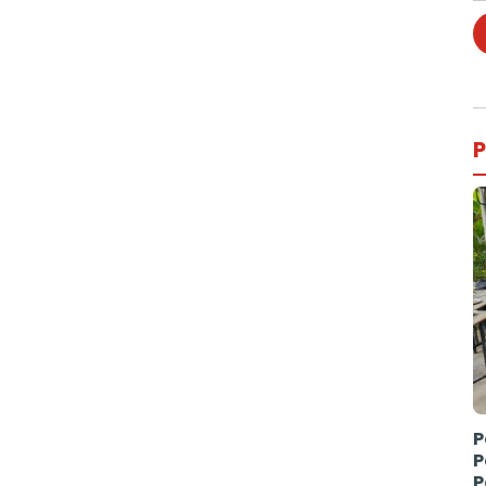
P
P
P
P