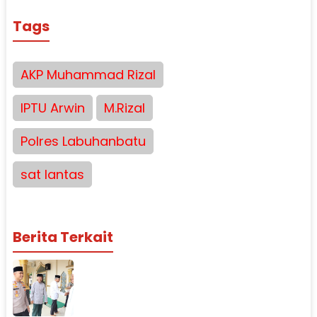
Tags
AKP Muhammad Rizal
IPTU Arwin
M.Rizal
Polres Labuhanbatu
sat lantas
Berita Terkait