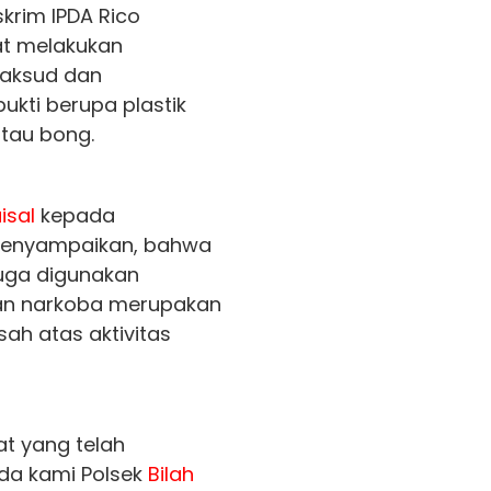
skrim IPDA Rico
at melakukan
maksud dan
kti berupa plastik
atau bong.
isal
kepada
 menyampaikan, bahwa
uga digunakan
an narkoba merupakan
ah atas aktivitas
t yang telah
a kami Polsek
Bilah