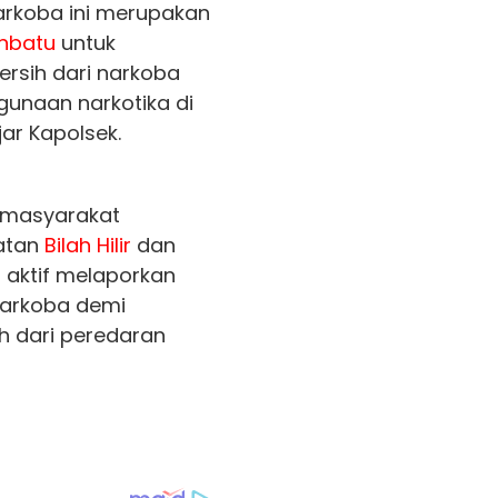
arkoba ini merupakan
nbatu
untuk
rsih dari narkoba
unaan narkotika di
ujar Kapolsek.
 masyarakat
atan
Bilah Hilir
dan
 aktif melaporkan
 narkoba demi
h dari peredaran