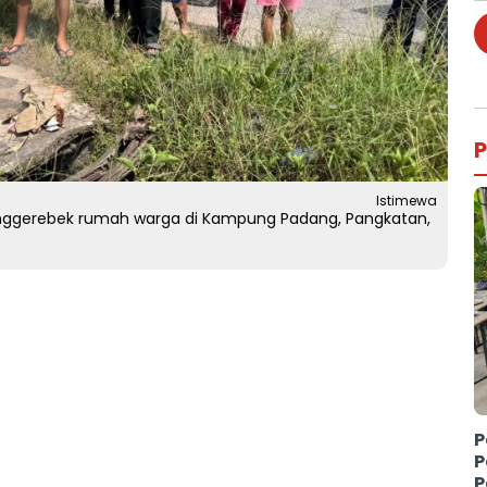
P
Istimewa
enggerebek rumah warga di Kampung Padang, Pangkatan,
P
P
P