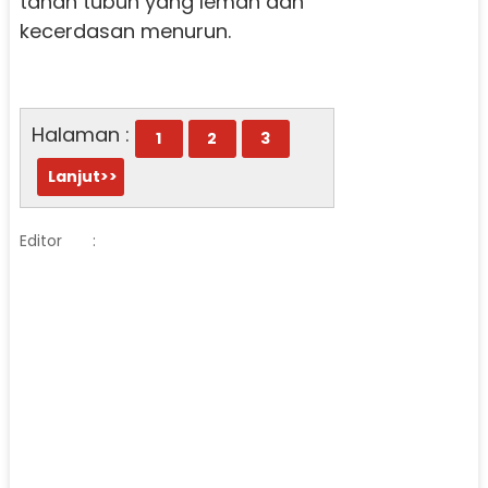
tahan tubuh yang lemah dan
kecerdasan menurun.
Halaman :
1
2
3
Lanjut>>
Editor
: