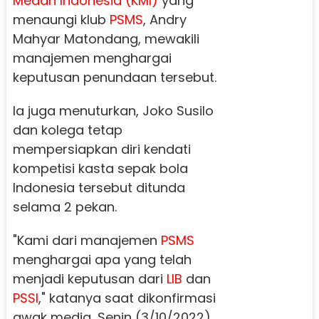
Medan Indonesia (KMI)
yang
menaungi klub
PSMS
, Andry
Mahyar Matondang, mewakili
manajemen menghargai
keputusan penundaan tersebut.
Ia juga menuturkan, Joko Susilo
dan kolega tetap
mempersiapkan diri kendati
kompetisi kasta sepak bola
Indonesia tersebut ditunda
selama 2 pekan.
"Kami dari manajemen
PSMS
menghargai apa yang telah
menjadi keputusan dari
LIB
dan
PSSI
," katanya saat dikonfirmasi
awak media, Senin (3/10/2022)