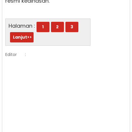
resmi kedinasan.
Halaman :
1
2
3
Lanjut>>
Editor
: