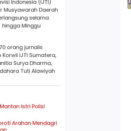
visi Indonesia (IJTI)
ar Musyawarah Daerah
berlangsung selama
) hingga Minggu
170 orang jurnalis
p Korwil IJTI Sumatera,
anitia Surya Dharma,
ndahara Tuti Alawiyah
antan Istri Polisi
roti Arahan Mendagri
uan