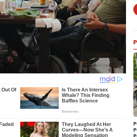
P
P
P
P