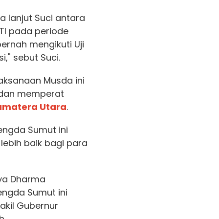
 lanjut Suci antara
JTI pada periode
rnah mengikuti Uji
i," sebut Suci.
laksanaan Musda ini
i dan memperat
umatera Utara
.
engda Sumut ini
ebih baik bagi para
rya Dharma
engda Sumut ini
akil Gubernur
h.