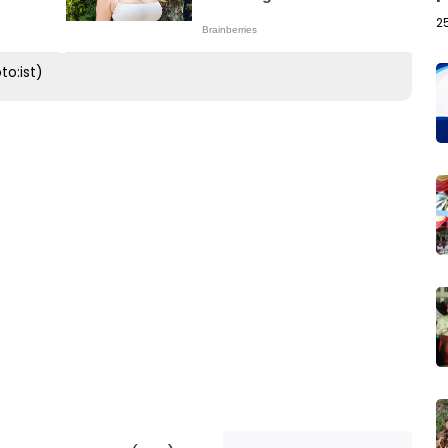
2
to:ist)