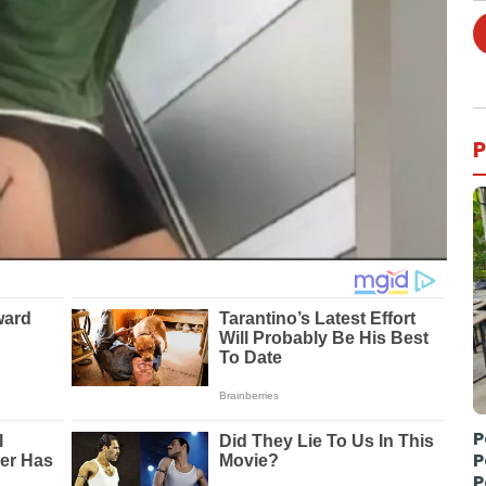
P
P
P
P