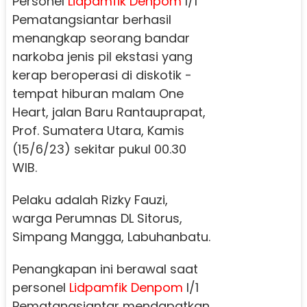
Personel
Lidpamfik
Denpom
l/1
Pematangsiantar berhasil
menangkap seorang bandar
narkoba jenis pil ekstasi yang
kerap beroperasi di diskotik -
tempat hiburan malam One
Heart, jalan Baru Rantauprapat,
Prof. Sumatera Utara, Kamis
(15/6/23) sekitar pukul 00.30
WIB.
Pelaku adalah Rizky Fauzi,
warga Perumnas DL Sitorus,
Simpang Mangga, Labuhanbatu.
Penangkapan ini berawal saat
personel
Lidpamfik
Denpom
l/1
Pematangsiantar mendapatkan