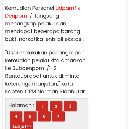
Kemudian Personel
Lidpamfik
Denpom
l/1 langsung
menangkap pelaku dan
mendapat beberapa barang
bukti narkotika jenis pil ekstasi.
"Usai melakukan penangkapan,
kemudian pelaku kita amankan
ke Subdenpom l/1-2
Rantauprapat untuk di minta
keterangan lanjutan," kata
Kapten CPM Norman Sidabutar.
Halaman :
1
2
3
4
5
6
7
Lanjut>>