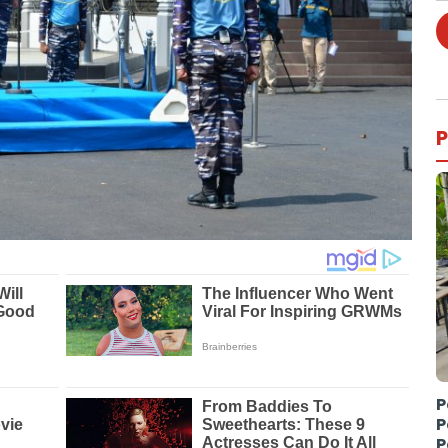
P
P
P
P