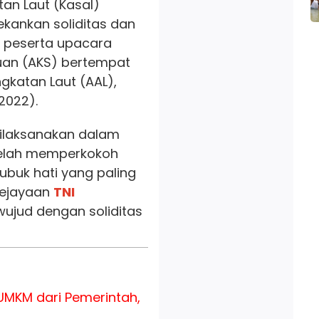
tan Laut (Kasal)
kankan soliditas dan
a peserta upacara
an (AKS) bertempat
gkatan Laut (AAL),
2022).
dilaksanakan dalam
 telah memperkokoh
 lubuk hati yang paling
kejayaan
TNI
ujud dengan soliditas
MKM dari Pemerintah,