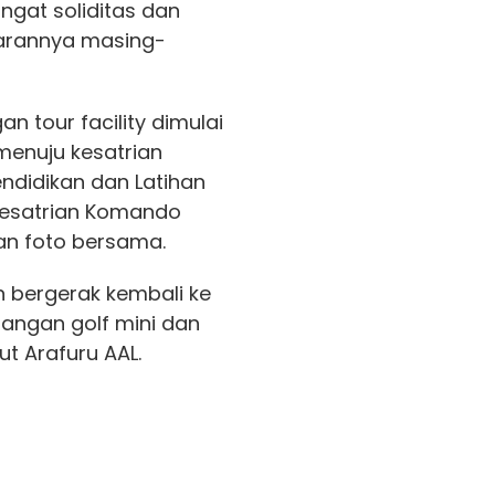
gat soliditas dan
jarannya masing-
n tour facility dimulai
menuju kesatrian
ndidikan dan Latihan
 kesatrian Komando
an foto bersama.
 bergerak kembali ke
pangan golf mini dan
ut Arafuru AAL.