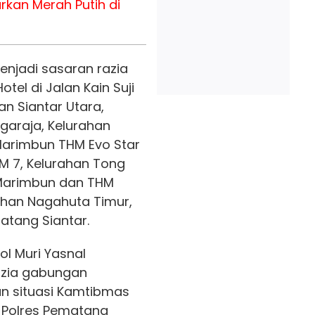
rkan Merah Putih di
njadi sasaran razia
tel di Jalan Kain Suji
n Siantar Utara,
garaja, Kelurahan
Marimbun THM Evo Star
KM 7, Kelurahan Tong
Marimbun dan THM
rahan Nagahuta Timur,
atang Siantar.
ol Muri Yasnal
azia gabungan
n situasi Kamtibmas
m Polres Pematang