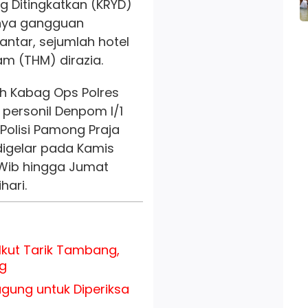
g Ditingkatkan (KRYD)
inya gangguan
ntar, sejumlah hotel
m (THM) dirazia.
eh Kabag Ops Polres
 personil Denpom I/1
Polisi Pamong Praja
igelar pada Kamis
 Wib hingga Jumat
hari.
Ikut Tarik Tambang,
g
agung untuk Diperiksa