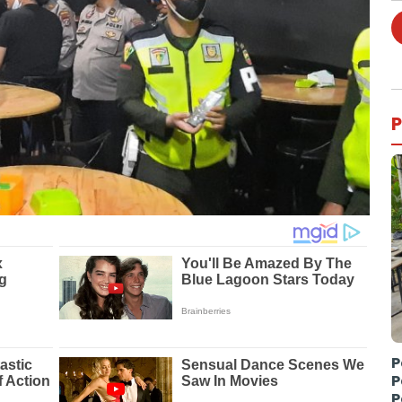
P
P
P
P