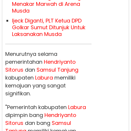
Menakar Marwah di Arena
Musda
Ijeck Diganti, PLT Ketua DPD
Golkar Sumut Ditunjuk Untuk
Laksanakan Musda
Menurutnya selama
pemerintahan
Hendriyanto
Sitorus
dan
Samsul Tanjung
kabupaten
Labura
memiliki
kemajuan yang sangat
signifikan.
"Pemerintah kabupaten
Labura
dipimpin bang
Hendriyanto
Sitorus
dan bang
Samsul
Tanjung
memiliki kemajuan