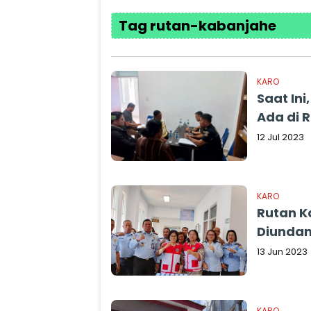
Tag rutan-kabanjahe
KARO
Saat In
Ada di 
12 Jul 2023
KARO
Rutan 
Diundan
13 Jun 2023
KARO