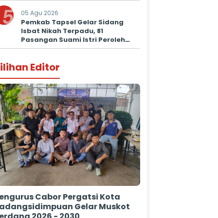
Prima untuk Masyarakat
5
05 Agu 2026
Pemkab Tapsel Gelar Sidang
Isbat Nikah Terpadu, 81
Pasangan Suami Istri Peroleh
Kepastian Hukum
ilihan Editor
engurus Cabor Pergatsi Kota
adangsidimpuan Gelar Muskot
erdana 2026 - 2030