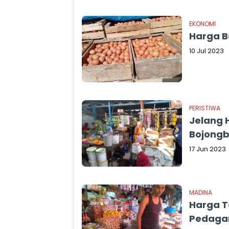
EKONOMI
Harga B
10 Jul 2023
PERISTIWA
Jelang H
Bojong
17 Jun 2023
MADINA
Harga T
Pedaga