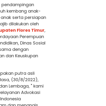
i, pendampingan
buh kembang anak-
-anak serta persiapan
ib dilakukan oleh
upaten Flores Timur
,
mberdayaan Perempuan
ndidikan, Dinas Sosial
jasama dengan
an dan Keuskupan
pakan putra asli
elasa, (30/8/2022),
dan Lembaga, " kami
elayanan Advokasi
 Indonesia
lam dan menangis