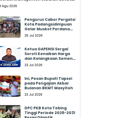
ungkam
8 Agu 2026
Pengurus Cabor Pergatsi
Kota Padangsidimpuan
Gelar Muskot Perdana
2026 - 2030
25 Jul 2026
Ketua GAPENSI Sergai
Soroti Kenaikan Harga
dan Kelangkaan Semen,
Minta Pemerintah
23 Jul 2026
Segera Bertindak
Ini, Pesan Bupati Tapsel
pada Pengajian Akbar
Bulanan BKMT Masyitoh
23 Jul 2026
DPC PKB Kota Tebing
Tinggi Periode 2026-2031
Resmi Dilantik