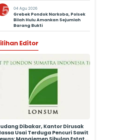
5
04 Agu 2026
Grebek Pondok Narkoba, Polsek
Bilah Hulu Amankan Sejumlah
Barang Bukti
ilihan Editor
udang Dibakar, Kantor Dirusak
assa Usai Terduga Pencuri Sawit
ewas: Manajemen Sibulan Estate