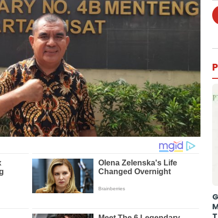
P
G
M
T