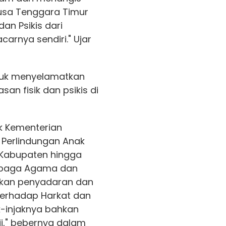
usa Tenggara Timur
an Psikis dari
carnya sendiri." Ujar
tuk menyelamatkan
an fisik dan psikis di
k Kementerian
Perlindungan Anak
, Kabupaten hingga
mbaga Agama dan
ukan penyadaran dan
terhadap Harkat dan
k-injaknya bahkan
i," bebernya dalam