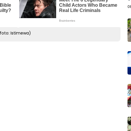
B
0
foto: Istimewa)