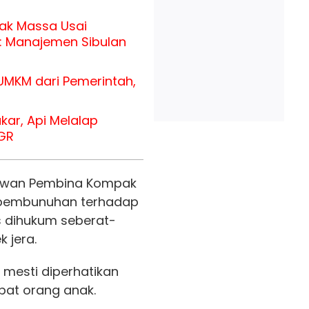
sak Massa Usai
: Manajemen Sibulan
MKM dari Pemerintah,
kar, Api Melalap
GR
Dewan Pembina Kompak
 pembunuhan terhadap
as dihukum seberat-
 jera.
g mesti diperhatikan
pat orang anak.