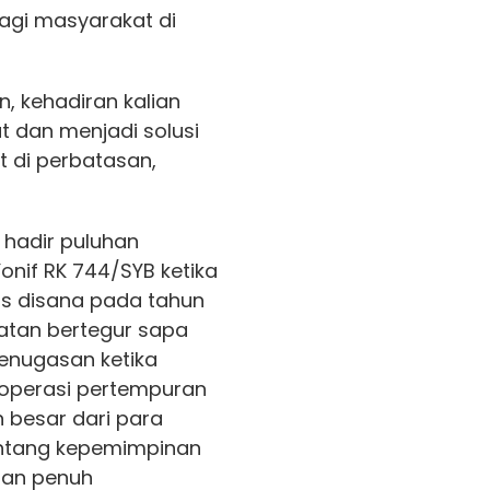
bagi masyarakat di
, kehadiran kalian
 dan menjadi solusi
 di perbatasan,
hadir puluhan
onif RK 744/SYB ketika
s disana pada tahun
patan bertegur sapa
nugasan ketika
perasi pertempuran
n besar dari para
ntang kepemimpinan
dan penuh