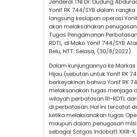
Jenderal TNI Dr. Dudung Abdur
Yonif RK 744/SYB dalam rangk
langsung kesiapan operasi Yoni
akan melaksanakan penugasan
Tugas Pengamanan Perbatasan 
RDTL, di Mako Yonif 744/SYB A
Belu, NTT. Selasa, (30/8/2022).
Dalam kunjungannya ke Markas
Hijau (sebutan untuk Yonif RK 7
berkeyakinan bahwa Yonif RK 
melaksanakan tugas menjaga
wilayah perbatasan RI-RDTL dar
di perbatasan. Hal ini tercatat 
ketika melaksanakan tugas Oper
maupun dalam penugasan misi
sebagai Satgas Indobatt XXIII-K