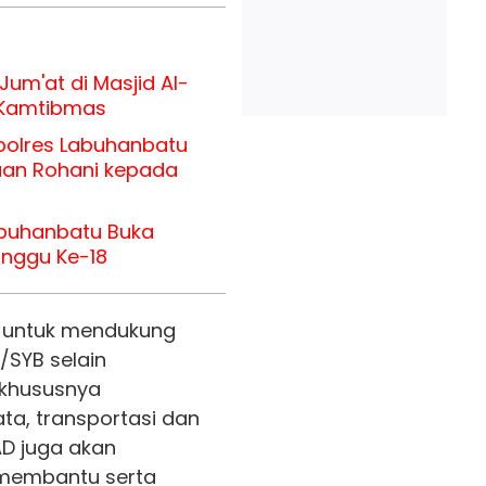
Jum'at di Masjid Al-
 Kamtibmas
apolres Labuhanbatu
aan Rohani kepada
abuhanbatu Buka
inggu Ke-18
, untuk mendukung
/SYB selain
 khususnya
ta, transportasi dan
AD juga akan
 membantu serta