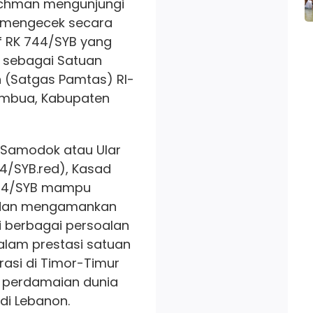
achman mengunjungi
a mengecek secara
f RK 744/SYB yang
 sebagai Satuan
(Satgas Pamtas) RI-
tambua, Kabupaten
 Samodok atau Ular
44/SYB.red), Kasad
744/SYB mampu
 dan mengamankan
i berbagai persoalan
dalam prestasi satuan
asi di Timor-Timur
 perdamaian dunia
 di Lebanon.