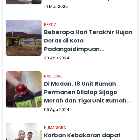
Tanah Longsor
14 Mar 2025
BERITA
Beberapa Hari Terakhir Hujan
Deras di Kota
Padangsidimpuan
Berpotensi Bencana Alam
23 Agu 2024
NASIONAL
Di Medan, 18 Unit Rumah
Permanen Dilalap Sijago
Merah dan Tiga Unit Rumah
Terkena Imbas
06 Agu 2024
HUMANIORA
Korban Kebakaran dapat