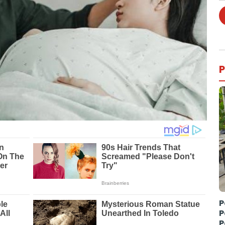
P
P
P
P