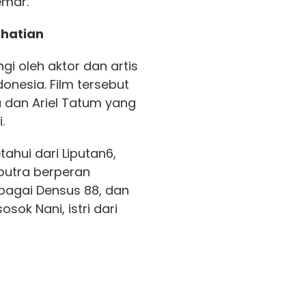
emar.
rhatian
gi oleh aktor dan artis
donesia. Film tersebut
a dan Ariel Tatum yang
.
tahui dari Liputan6,
putra berperan
ebagai Densus 88, dan
ok Nani, istri dari