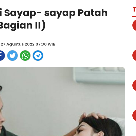
T
i Sayap- sayap Patah
Bagian II)
 27 Agustus 2022 07:30 WIB