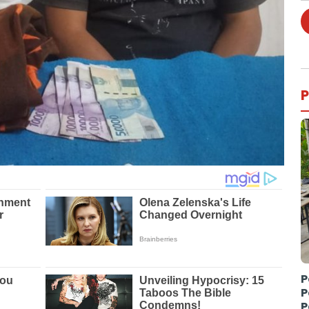
P
P
P
P