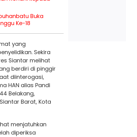
abuhanbatu Buka
inggu Ke-18
amat yang
nyelidikan. Sekira
res Siantar melihat
ng berdiri di pinggir
at diinterogasi,
ma HAN alias Pandi
 44 Belakang,
iantar Barat, Kota
ihat menjatuhkan
elah diperiksa