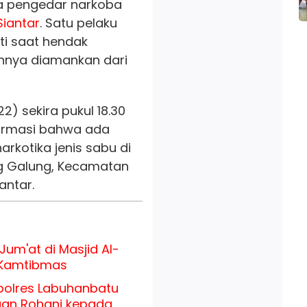
a pengedar narkoba
Siantar
. Satu pelaku
i saat hendak
innya diamankan dari
) sekira pukul 18.30
ormasi bahwa ada
arkotika jenis sabu di
ng Galung, Kecamatan
antar.
Jum'at di Masjid Al-
 Kamtibmas
apolres Labuhanbatu
aan Rohani kepada