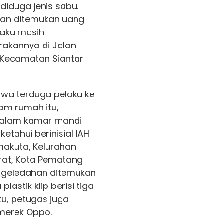
diduga jenis sabu.
an ditemukan uang
gaku masih
akannya di Jalan
, Kecamatan Siantar
awa terduga pelaku ke
am rumah itu,
 dalam kamar mandi
etahui berinisial IAH
imakuta, Kelurahan
rat, Kota Pematang
nggeledahan ditemukan
plastik klip berisi tiga
itu, petugas juga
merek Oppo.