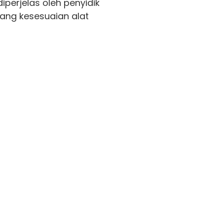
perjelas oleh penyidik
ang kesesuaian alat