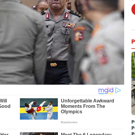
P
P
P
P