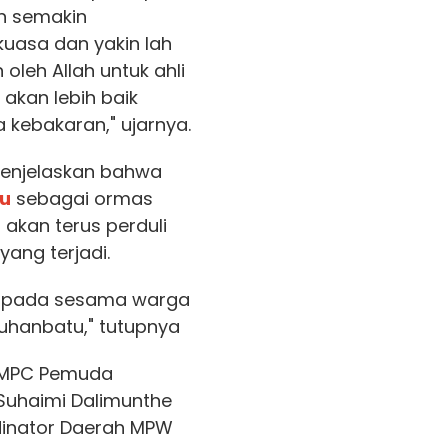
n semakin
uasa dan yakin lah
oleh Allah untuk ahli
akan lebih baik
 kebakaran," ujarnya.
menjelaskan bahwa
u
sebagai ormas
akan terus perduli
ang terjadi.
li pada sesama warga
uhanbatu," tutupnya
ua MPC Pemuda
Suhaimi Dalimunthe
dinator Daerah MPW