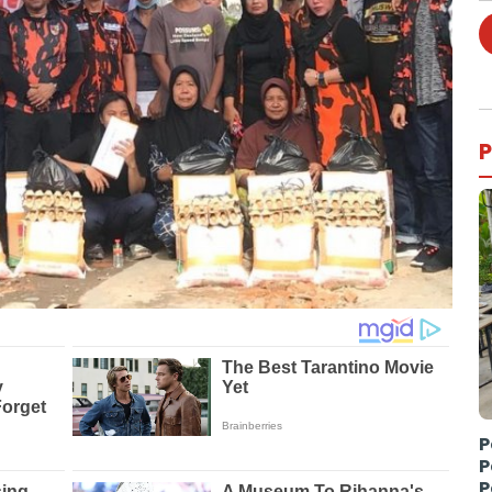
P
P
P
P