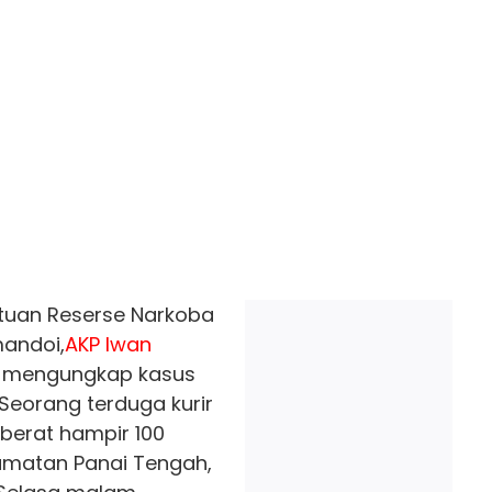
tuan Reserse Narkoba
mandoi,
AKP Iwan
il mengungkap kasus
 Seorang terduga kurir
eberat hampir 100
camatan Panai Tengah,