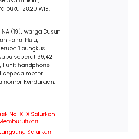
Selasa malam,
a pukul 20.20 WIB.
l NA (19), warga Dusun
n Panai Hulu,
berupa 1 bungkus
s sabu seberat 99,42
, 1 unit handphone
it sepeda motor
a nomor kendaraan.
sek Na IX-X Salurkan
 Membutuhkan
Langsung Salurkan