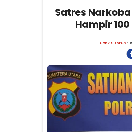
Satres Narkoba
Hampir 100
Ucok Sitorus
- R