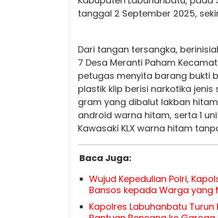
Kabupaten Labuhanbatu, pada 
tanggal 2 September 2025, sekir
Dari tangan tersangka, berinisia
7 Desa Meranti Paham Kecamata
petugas menyita barang bukti 
plastik klip berisi narkotika jeni
gram yang dibalut lakban hitam
android warna hitam, serta 1 un
Kawasaki KLX warna hitam tanp
Baca Juga:
Wujud Kepedulian Polri, Kapol
Bansos kepada Warga yang
Kapolres Labuhanbatu Turun 
Bantuan Bencana ke Garoga