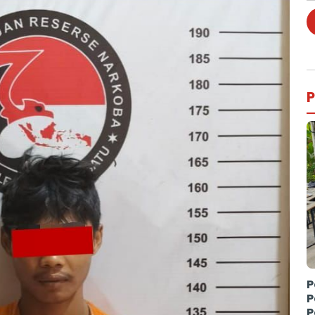
P
P
P
P